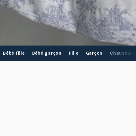
Bébé fille
Bébé garçon
Fille
Garçon
Chaussure
Adresse
S'inscrire
courriel
Où nous trouver ?